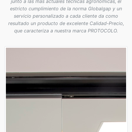
junto a las más actuales técnicas agronómicas, el
estricto cumplimiento de la norma Globalgap y un
servicio personalizado a cada cliente da como
resultado un producto de excelente Calidad-Precio,
que caracteriza a nuestra marca PROTOCOLO.